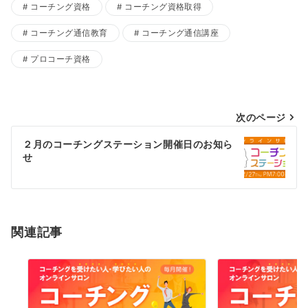
コーチング資格
コーチング資格取得
コーチング通信教育
コーチング通信講座
プロコーチ資格
投
次のページ
稿
２月のコーチングステーション開催日のお知ら
せ
ナ
ビ
ゲ
ー
関連記事
シ
ョ
ン